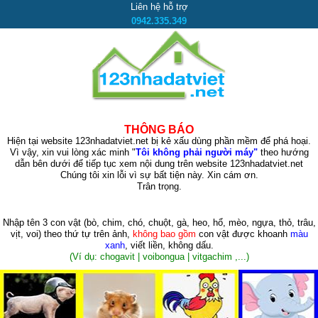
Liên hệ hỗ trợ
0942.335.349
THÔNG BÁO
Hiện tại website 123nhadatviet.net bị kẻ xấu dùng phần mềm để phá hoại.
Vì vậy, xin vui lòng xác minh "
Tôi không phải người máy"
theo hướng
dẫn bên dưới để tiếp tục xem nội dung trên website 123nhadatviet.net
Chúng tôi xin lỗi vì sự bất tiện này. Xin cám ơn.
Trân trọng.
Nhập tên 3 con vật
(bò, chim, chó, chuột, gà, heo, hổ, mèo, ngựa, thỏ, trâu,
vịt, voi)
theo thứ tự trên ảnh,
không bao gồm
con vật được khoanh
màu
xanh
, viết liền, không dấu.
(Ví dụ: chogavit | voibongua | vitgachim ,...)