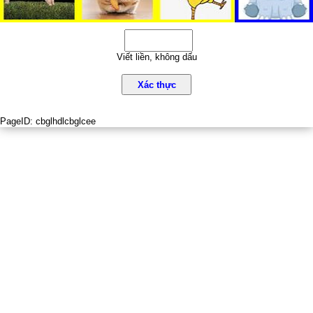
Viết liền, không dấu
Xác thực
PageID:
cbglhdlcbglcee