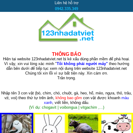
Liên hệ hỗ trợ
0942.335.349
THÔNG BÁO
Hiện tại website 123nhadatviet.net bị kẻ xấu dùng phần mềm để phá hoại.
Vì vậy, xin vui lòng xác minh "
Tôi không phải người máy"
theo hướng
dẫn bên dưới để tiếp tục xem nội dung trên website 123nhadatviet.net
Chúng tôi xin lỗi vì sự bất tiện này. Xin cám ơn.
Trân trọng.
Nhập tên 3 con vật
(bò, chim, chó, chuột, gà, heo, hổ, mèo, ngựa, thỏ, trâu,
vịt, voi)
theo thứ tự trên ảnh,
không bao gồm
con vật được khoanh
màu
xanh
, viết liền, không dấu.
(Ví dụ: chogavit | voibongua | vitgachim ,...)