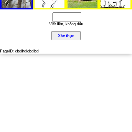
Viết liền, không dấu
Xác thực
PageID:
cbglhdlcbglbdi