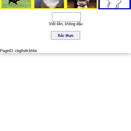
Viết liền, không dấu
Xác thực
PageID:
cbglhdlcbhlie