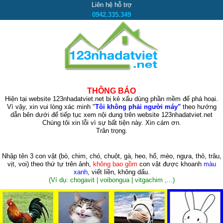
Liên hệ hỗ trợ
0942.335.349
THÔNG BÁO
Hiện tại website 123nhadatviet.net bị kẻ xấu dùng phần mềm để phá hoại.
Vì vậy, xin vui lòng xác minh "
Tôi không phải người máy"
theo hướng
dẫn bên dưới để tiếp tục xem nội dung trên website 123nhadatviet.net
Chúng tôi xin lỗi vì sự bất tiện này. Xin cám ơn.
Trân trọng.
Nhập tên 3 con vật
(bò, chim, chó, chuột, gà, heo, hổ, mèo, ngựa, thỏ, trâu,
vịt, voi)
theo thứ tự trên ảnh,
không bao gồm
con vật được khoanh
màu
xanh
, viết liền, không dấu.
(Ví dụ: chogavit | voibongua | vitgachim ,...)