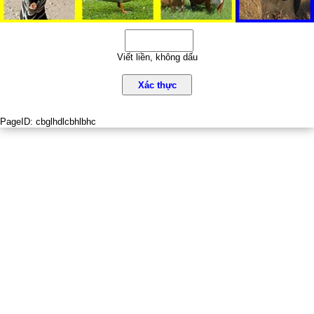
Viết liền, không dấu
Xác thực
PageID:
cbglhdlcbhlbhc