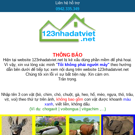
Liên hệ hỗ trợ
0942.335.349
THÔNG BÁO
Hiện tại website 123nhadatviet.net bị kẻ xấu dùng phần mềm để phá hoại.
Vì vậy, xin vui lòng xác minh "
Tôi không phải người máy"
theo hướng
dẫn bên dưới để tiếp tục xem nội dung trên website 123nhadatviet.net
Chúng tôi xin lỗi vì sự bất tiện này. Xin cám ơn.
Trân trọng.
Nhập tên 3 con vật
(bò, chim, chó, chuột, gà, heo, hổ, mèo, ngựa, thỏ, trâu,
vịt, voi)
theo thứ tự trên ảnh,
không bao gồm
con vật được khoanh
màu
xanh
, viết liền, không dấu.
(Ví dụ: chogavit | voibongua | vitgachim ,...)