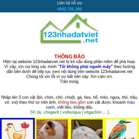
Liên hệ hỗ trợ
0942.335.349
THÔNG BÁO
Hiện tại website 123nhadatviet.net bị kẻ xấu dùng phần mềm để phá hoại.
Vì vậy, xin vui lòng xác minh "
Tôi không phải người máy"
theo hướng
dẫn bên dưới để tiếp tục xem nội dung trên website 123nhadatviet.net
Chúng tôi xin lỗi vì sự bất tiện này. Xin cám ơn.
Trân trọng.
Nhập tên 3 con vật
(bò, chim, chó, chuột, gà, heo, hổ, mèo, ngựa, thỏ, trâu,
vịt, voi)
theo thứ tự trên ảnh,
không bao gồm
con vật được khoanh
màu
xanh
, viết liền, không dấu.
(Ví dụ: chogavit | voibongua | vitgachim ,...)