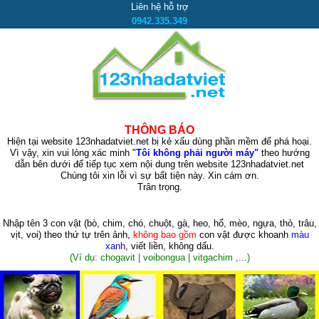
Liên hệ hỗ trợ
0942.335.349
THÔNG BÁO
Hiện tại website 123nhadatviet.net bị kẻ xấu dùng phần mềm để phá hoại.
Vì vậy, xin vui lòng xác minh "
Tôi không phải người máy"
theo hướng
dẫn bên dưới để tiếp tục xem nội dung trên website 123nhadatviet.net
Chúng tôi xin lỗi vì sự bất tiện này. Xin cám ơn.
Trân trọng.
Nhập tên 3 con vật
(bò, chim, chó, chuột, gà, heo, hổ, mèo, ngựa, thỏ, trâu,
vịt, voi)
theo thứ tự trên ảnh,
không bao gồm
con vật được khoanh
màu
xanh
, viết liền, không dấu.
(Ví dụ: chogavit | voibongua | vitgachim ,...)