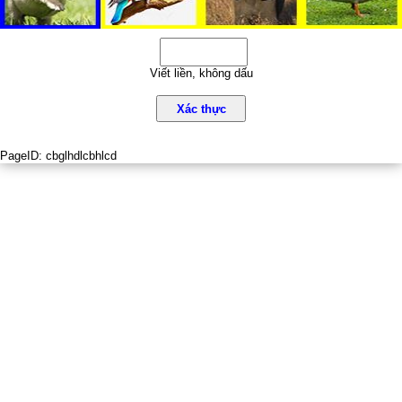
Viết liền, không dấu
Xác thực
PageID:
cbglhdlcbhlcd