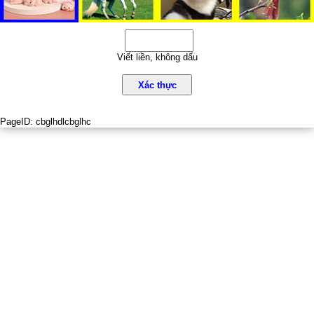
Viết liền, không dấu
Xác thực
PageID:
cbglhdlcbglhc