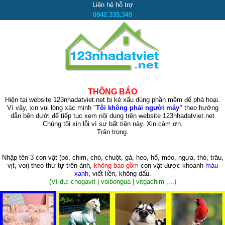
Liên hệ hỗ trợ
0942.335.349
THÔNG BÁO
Hiện tại website 123nhadatviet.net bị kẻ xấu dùng phần mềm để phá hoại.
Vì vậy, xin vui lòng xác minh "
Tôi không phải người máy"
theo hướng
dẫn bên dưới để tiếp tục xem nội dung trên website 123nhadatviet.net
Chúng tôi xin lỗi vì sự bất tiện này. Xin cám ơn.
Trân trọng.
Nhập tên 3 con vật
(bò, chim, chó, chuột, gà, heo, hổ, mèo, ngựa, thỏ, trâu,
vịt, voi)
theo thứ tự trên ảnh,
không bao gồm
con vật được khoanh
màu
xanh
, viết liền, không dấu.
(Ví dụ: chogavit | voibongua | vitgachim ,...)