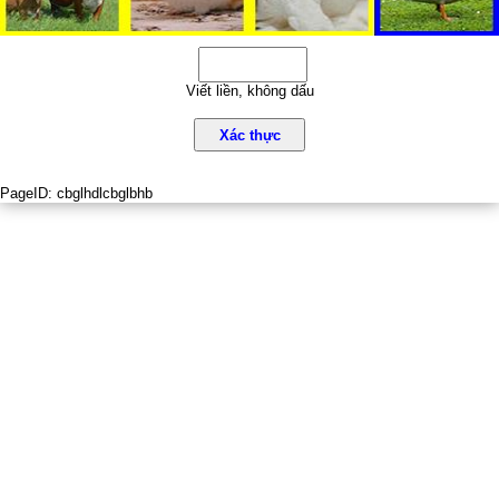
Viết liền, không dấu
Xác thực
PageID:
cbglhdlcbglbhb