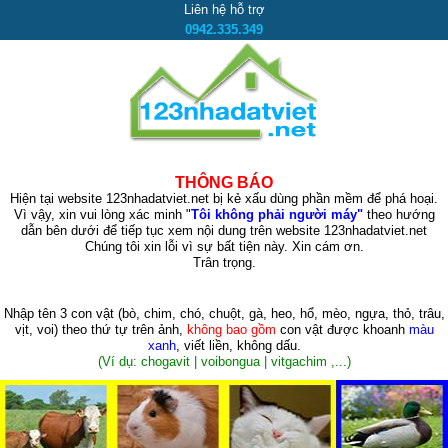
Liên hệ hỗ trợ
0942.335.349
THÔNG BÁO
Hiện tại website 123nhadatviet.net bị kẻ xấu dùng phần mềm để phá hoại.
Vì vậy, xin vui lòng xác minh "
Tôi không phải người máy"
theo hướng
dẫn bên dưới để tiếp tục xem nội dung trên website 123nhadatviet.net
Chúng tôi xin lỗi vì sự bất tiện này. Xin cám ơn.
Trân trọng.
Nhập tên 3 con vật
(bò, chim, chó, chuột, gà, heo, hổ, mèo, ngựa, thỏ, trâu,
vịt, voi)
theo thứ tự trên ảnh,
không bao gồm
con vật được khoanh
màu
xanh
, viết liền, không dấu.
(Ví dụ: chogavit | voibongua | vitgachim ,...)