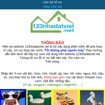
Liên hệ hỗ trợ
0942.335.349
THÔNG BÁO
Hiện tại website 123nhadatviet.net bị kẻ xấu dùng phần mềm để phá hoại.
Vì vậy, xin vui lòng xác minh "
Tôi không phải người máy"
theo hướng
dẫn bên dưới để tiếp tục xem nội dung trên website 123nhadatviet.net
Chúng tôi xin lỗi vì sự bất tiện này. Xin cám ơn.
Trân trọng.
Nhập tên 3 con vật
(bò, chim, chó, chuột, gà, heo, hổ, mèo, ngựa, thỏ, trâu,
vịt, voi)
theo thứ tự trên ảnh,
không bao gồm
con vật được khoanh
màu
xanh
, viết liền, không dấu.
(Ví dụ: chogavit | voibongua | vitgachim ,...)