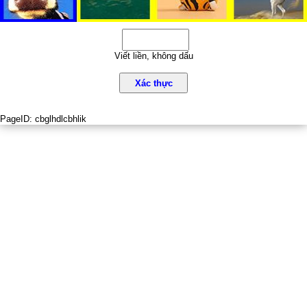
Viết liền, không dấu
Xác thực
PageID:
cbglhdlcbhlik