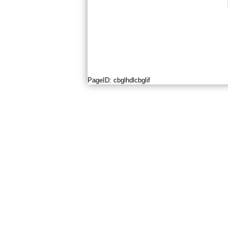
PageID:
cbglhdlcbglif