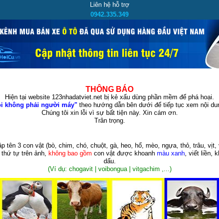
Liên hệ hỗ trợ
0942.335.349
THÔNG BÁO
Hiện tại website 123nhadatviet.net bị kẻ xấu dùng phần mềm để phá hoại.
i không phải người máy"
theo hướng dẫn bên dưới để tiếp tục xem nội dun
Chúng tôi xin lỗi vì sự bất tiện này. Xin cám ơn.
Trân trọng.
p tên 3 con vật
(bò, chim, chó, chuột, gà, heo, hổ, mèo, ngựa, thỏ, trâu, vịt, 
 thứ tự trên ảnh,
không bao gồm
con vật được khoanh
màu xanh
, viết liền, 
dấu.
(Ví dụ: chogavit | voibongua | vitgachim ,...)