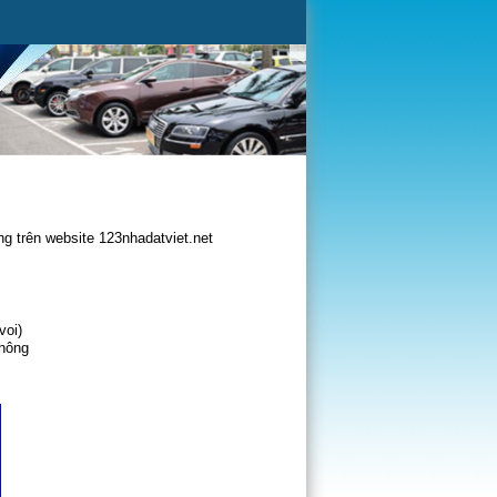
g trên website 123nhadatviet.net
voi)
không