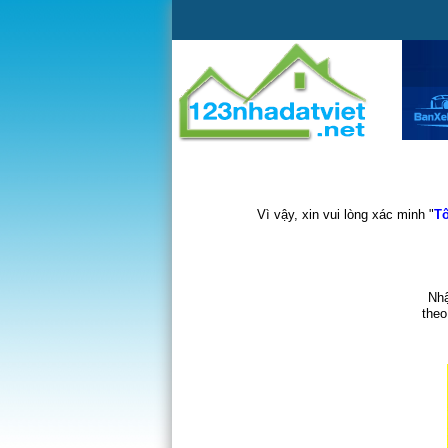
Vì vậy, xin vui lòng xác minh "
Tô
Nhậ
theo