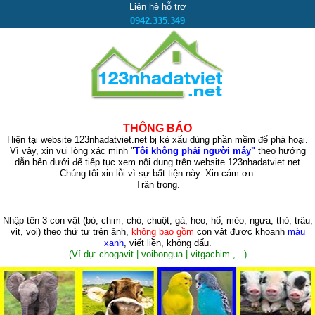
Liên hệ hỗ trợ
0942.335.349
THÔNG BÁO
Hiện tại website 123nhadatviet.net bị kẻ xấu dùng phần mềm để phá hoại.
Vì vậy, xin vui lòng xác minh "
Tôi không phải người máy"
theo hướng
dẫn bên dưới để tiếp tục xem nội dung trên website 123nhadatviet.net
Chúng tôi xin lỗi vì sự bất tiện này. Xin cám ơn.
Trân trọng.
Nhập tên 3 con vật
(bò, chim, chó, chuột, gà, heo, hổ, mèo, ngựa, thỏ, trâu,
vịt, voi)
theo thứ tự trên ảnh,
không bao gồm
con vật được khoanh
màu
xanh
, viết liền, không dấu.
(Ví dụ: chogavit | voibongua | vitgachim ,...)