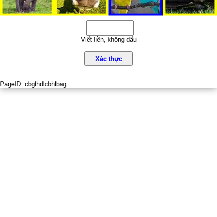
Viết liền, không dấu
Xác thực
PageID:
cbglhdlcbhlbag