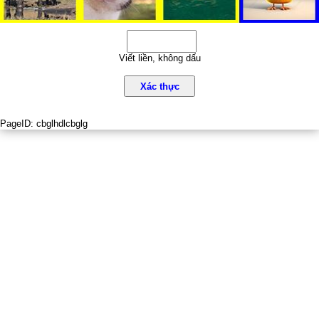
Viết liền, không dấu
Xác thực
PageID:
cbglhdlcbglg