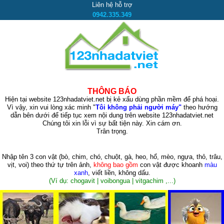
Liên hệ hỗ trợ
0942.335.349
THÔNG BÁO
Hiện tại website 123nhadatviet.net bị kẻ xấu dùng phần mềm để phá hoại.
Vì vậy, xin vui lòng xác minh "
Tôi không phải người máy"
theo hướng
dẫn bên dưới để tiếp tục xem nội dung trên website 123nhadatviet.net
Chúng tôi xin lỗi vì sự bất tiện này. Xin cám ơn.
Trân trọng.
Nhập tên 3 con vật
(bò, chim, chó, chuột, gà, heo, hổ, mèo, ngựa, thỏ, trâu,
vịt, voi)
theo thứ tự trên ảnh,
không bao gồm
con vật được khoanh
màu
xanh
, viết liền, không dấu.
(Ví dụ: chogavit | voibongua | vitgachim ,...)