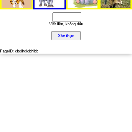
Viết liền, không dấu
Xác thực
PageID:
cbglhdlcbhlbb