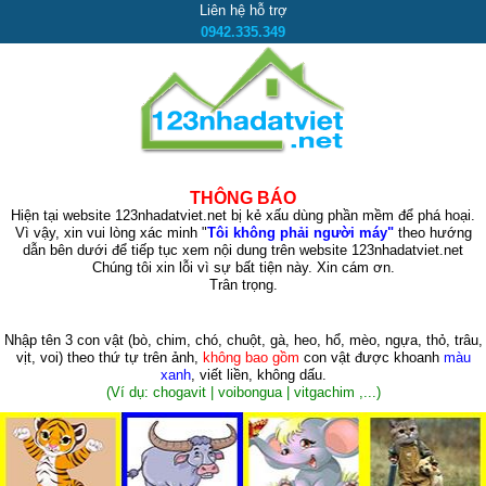
Liên hệ hỗ trợ
0942.335.349
THÔNG BÁO
Hiện tại website 123nhadatviet.net bị kẻ xấu dùng phần mềm để phá hoại.
Vì vậy, xin vui lòng xác minh "
Tôi không phải người máy"
theo hướng
dẫn bên dưới để tiếp tục xem nội dung trên website 123nhadatviet.net
Chúng tôi xin lỗi vì sự bất tiện này. Xin cám ơn.
Trân trọng.
Nhập tên 3 con vật
(bò, chim, chó, chuột, gà, heo, hổ, mèo, ngựa, thỏ, trâu,
vịt, voi)
theo thứ tự trên ảnh,
không bao gồm
con vật được khoanh
màu
xanh
, viết liền, không dấu.
(Ví dụ: chogavit | voibongua | vitgachim ,...)