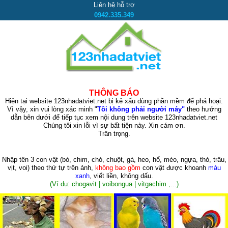
Liên hệ hỗ trợ
0942.335.349
THÔNG BÁO
Hiện tại website 123nhadatviet.net bị kẻ xấu dùng phần mềm để phá hoại.
Vì vậy, xin vui lòng xác minh "
Tôi không phải người máy"
theo hướng
dẫn bên dưới để tiếp tục xem nội dung trên website 123nhadatviet.net
Chúng tôi xin lỗi vì sự bất tiện này. Xin cám ơn.
Trân trọng.
Nhập tên 3 con vật
(bò, chim, chó, chuột, gà, heo, hổ, mèo, ngựa, thỏ, trâu,
vịt, voi)
theo thứ tự trên ảnh,
không bao gồm
con vật được khoanh
màu
xanh
, viết liền, không dấu.
(Ví dụ: chogavit | voibongua | vitgachim ,...)