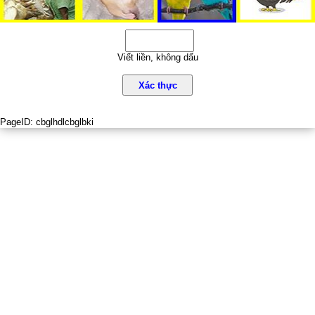
Viết liền, không dấu
Xác thực
PageID:
cbglhdlcbglbki