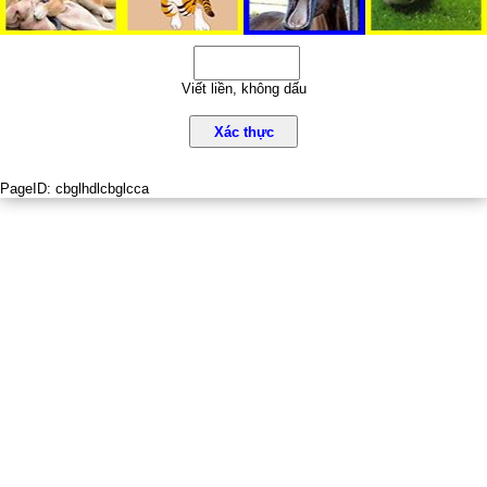
Viết liền, không dấu
Xác thực
PageID:
cbglhdlcbglcca