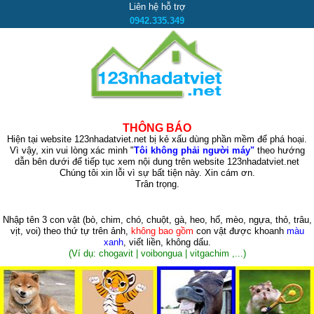
Liên hệ hỗ trợ
0942.335.349
THÔNG BÁO
Hiện tại website 123nhadatviet.net bị kẻ xấu dùng phần mềm để phá hoại.
Vì vậy, xin vui lòng xác minh "
Tôi không phải người máy"
theo hướng
dẫn bên dưới để tiếp tục xem nội dung trên website 123nhadatviet.net
Chúng tôi xin lỗi vì sự bất tiện này. Xin cám ơn.
Trân trọng.
Nhập tên 3 con vật
(bò, chim, chó, chuột, gà, heo, hổ, mèo, ngựa, thỏ, trâu,
vịt, voi)
theo thứ tự trên ảnh,
không bao gồm
con vật được khoanh
màu
xanh
, viết liền, không dấu.
(Ví dụ: chogavit | voibongua | vitgachim ,...)