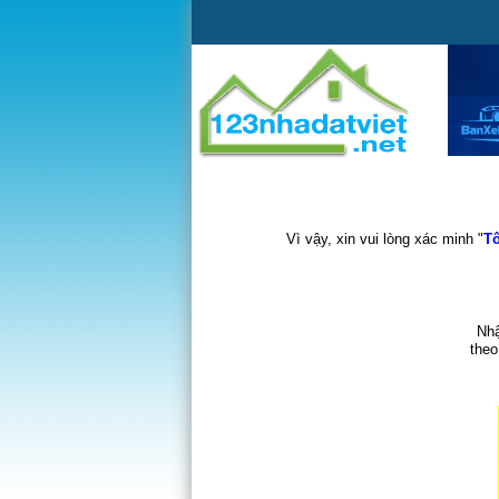
Vì vậy, xin vui lòng xác minh "
Tô
Nhậ
theo