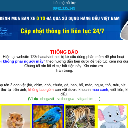
Liên hệ hỗ trợ
0942.335.349
THÔNG BÁO
Hiện tại website 123nhadatviet.net bị kẻ xấu dùng phần mềm để phá hoại.
i không phải người máy"
theo hướng dẫn bên dưới để tiếp tục xem nội dun
Chúng tôi xin lỗi vì sự bất tiện này. Xin cám ơn.
Trân trọng.
p tên 3 con vật
(bò, chim, chó, chuột, gà, heo, hổ, mèo, ngựa, thỏ, trâu, vịt, 
 thứ tự trên ảnh,
không bao gồm
con vật được khoanh
màu xanh
, viết liền, 
dấu.
(Ví dụ: chogavit | voibongua | vitgachim ,...)