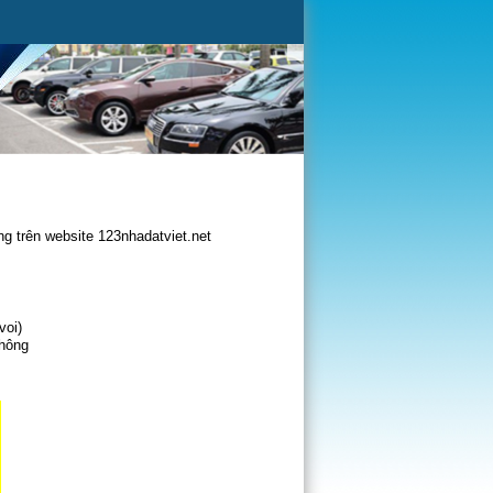
g trên website 123nhadatviet.net
voi)
không