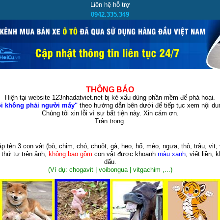
Liên hệ hỗ trợ
0942.335.349
THÔNG BÁO
Hiện tại website 123nhadatviet.net bị kẻ xấu dùng phần mềm để phá hoại.
i không phải người máy"
theo hướng dẫn bên dưới để tiếp tục xem nội dun
Chúng tôi xin lỗi vì sự bất tiện này. Xin cám ơn.
Trân trọng.
p tên 3 con vật
(bò, chim, chó, chuột, gà, heo, hổ, mèo, ngựa, thỏ, trâu, vịt, 
 thứ tự trên ảnh,
không bao gồm
con vật được khoanh
màu xanh
, viết liền, 
dấu.
(Ví dụ: chogavit | voibongua | vitgachim ,...)