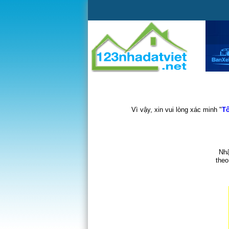
Vì vậy, xin vui lòng xác minh "
Tô
Nhậ
theo