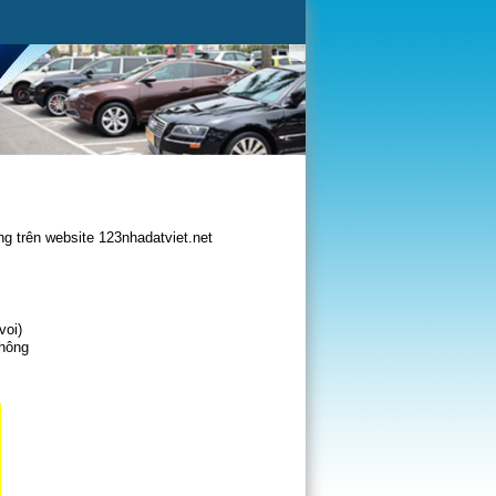
g trên website 123nhadatviet.net
voi)
không