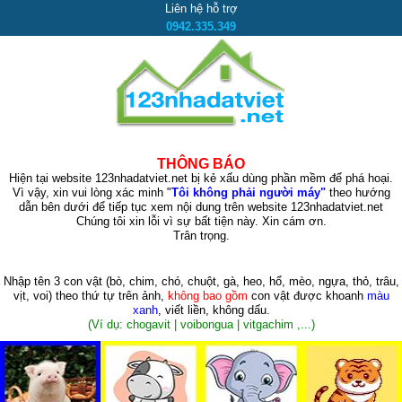
Liên hệ hỗ trợ
0942.335.349
THÔNG BÁO
Hiện tại website 123nhadatviet.net bị kẻ xấu dùng phần mềm để phá hoại.
Vì vậy, xin vui lòng xác minh "
Tôi không phải người máy"
theo hướng
dẫn bên dưới để tiếp tục xem nội dung trên website 123nhadatviet.net
Chúng tôi xin lỗi vì sự bất tiện này. Xin cám ơn.
Trân trọng.
Nhập tên 3 con vật
(bò, chim, chó, chuột, gà, heo, hổ, mèo, ngựa, thỏ, trâu,
vịt, voi)
theo thứ tự trên ảnh,
không bao gồm
con vật được khoanh
màu
xanh
, viết liền, không dấu.
(Ví dụ: chogavit | voibongua | vitgachim ,...)