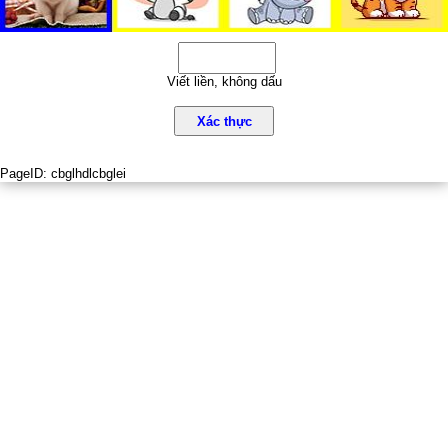
Viết liền, không dấu
Xác thực
PageID:
cbglhdlcbglei