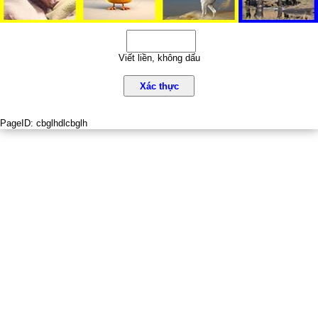
Viết liền, không dấu
Xác thực
PageID:
cbglhdlcbglh