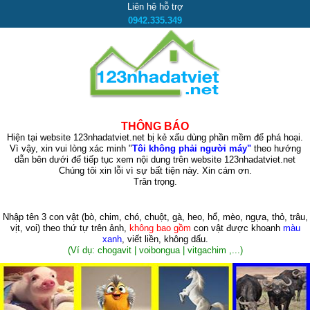
Liên hệ hỗ trợ
0942.335.349
THÔNG BÁO
Hiện tại website 123nhadatviet.net bị kẻ xấu dùng phần mềm để phá hoại.
Vì vậy, xin vui lòng xác minh "
Tôi không phải người máy"
theo hướng
dẫn bên dưới để tiếp tục xem nội dung trên website 123nhadatviet.net
Chúng tôi xin lỗi vì sự bất tiện này. Xin cám ơn.
Trân trọng.
Nhập tên 3 con vật
(bò, chim, chó, chuột, gà, heo, hổ, mèo, ngựa, thỏ, trâu,
vịt, voi)
theo thứ tự trên ảnh,
không bao gồm
con vật được khoanh
màu
xanh
, viết liền, không dấu.
(Ví dụ: chogavit | voibongua | vitgachim ,...)