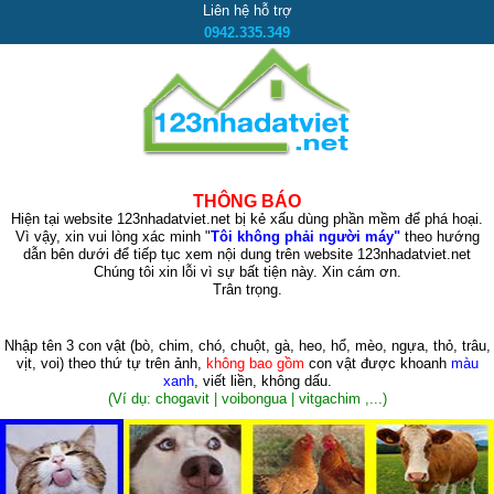
Liên hệ hỗ trợ
0942.335.349
THÔNG BÁO
Hiện tại website 123nhadatviet.net bị kẻ xấu dùng phần mềm để phá hoại.
Vì vậy, xin vui lòng xác minh "
Tôi không phải người máy"
theo hướng
dẫn bên dưới để tiếp tục xem nội dung trên website 123nhadatviet.net
Chúng tôi xin lỗi vì sự bất tiện này. Xin cám ơn.
Trân trọng.
Nhập tên 3 con vật
(bò, chim, chó, chuột, gà, heo, hổ, mèo, ngựa, thỏ, trâu,
vịt, voi)
theo thứ tự trên ảnh,
không bao gồm
con vật được khoanh
màu
xanh
, viết liền, không dấu.
(Ví dụ: chogavit | voibongua | vitgachim ,...)