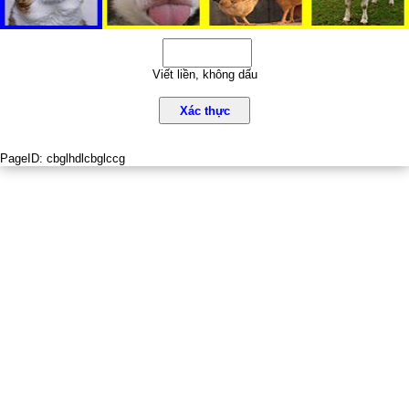
Viết liền, không dấu
Xác thực
PageID:
cbglhdlcbglccg