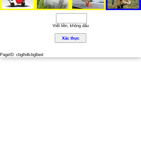
Viết liền, không dấu
Xác thực
PageID:
cbglhdlcbglbed