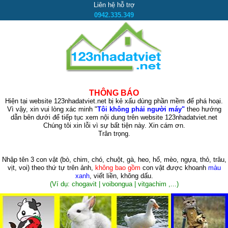
Liên hệ hỗ trợ
0942.335.349
THÔNG BÁO
Hiện tại website 123nhadatviet.net bị kẻ xấu dùng phần mềm để phá hoại.
Vì vậy, xin vui lòng xác minh "
Tôi không phải người máy"
theo hướng
dẫn bên dưới để tiếp tục xem nội dung trên website 123nhadatviet.net
Chúng tôi xin lỗi vì sự bất tiện này. Xin cám ơn.
Trân trọng.
Nhập tên 3 con vật
(bò, chim, chó, chuột, gà, heo, hổ, mèo, ngựa, thỏ, trâu,
vịt, voi)
theo thứ tự trên ảnh,
không bao gồm
con vật được khoanh
màu
xanh
, viết liền, không dấu.
(Ví dụ: chogavit | voibongua | vitgachim ,...)