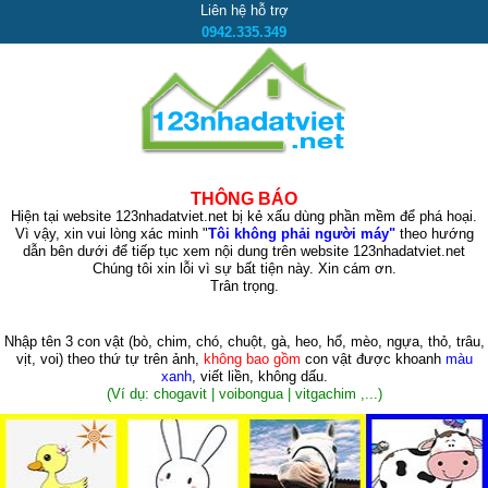
Liên hệ hỗ trợ
0942.335.349
THÔNG BÁO
Hiện tại website 123nhadatviet.net bị kẻ xấu dùng phần mềm để phá hoại.
Vì vậy, xin vui lòng xác minh "
Tôi không phải người máy"
theo hướng
dẫn bên dưới để tiếp tục xem nội dung trên website 123nhadatviet.net
Chúng tôi xin lỗi vì sự bất tiện này. Xin cám ơn.
Trân trọng.
Nhập tên 3 con vật
(bò, chim, chó, chuột, gà, heo, hổ, mèo, ngựa, thỏ, trâu,
vịt, voi)
theo thứ tự trên ảnh,
không bao gồm
con vật được khoanh
màu
xanh
, viết liền, không dấu.
(Ví dụ: chogavit | voibongua | vitgachim ,...)