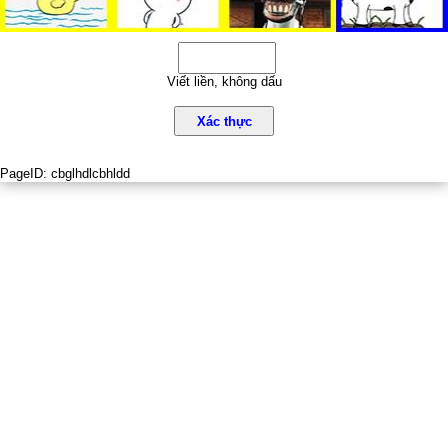
Viết liền, không dấu
Xác thực
PageID:
cbglhdlcbhldd