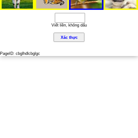
Viết liền, không dấu
Xác thực
PageID:
cbglhdlcbglgc