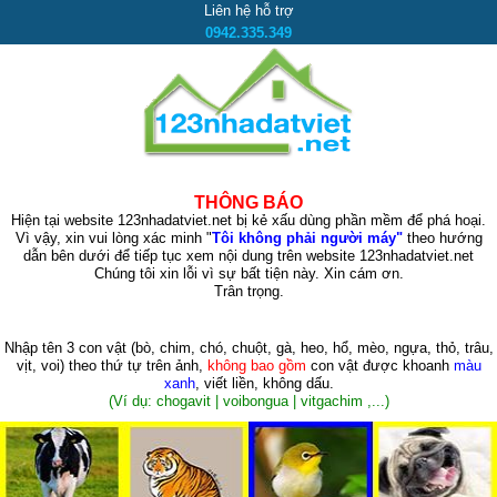
Liên hệ hỗ trợ
0942.335.349
THÔNG BÁO
Hiện tại website 123nhadatviet.net bị kẻ xấu dùng phần mềm để phá hoại.
Vì vậy, xin vui lòng xác minh "
Tôi không phải người máy"
theo hướng
dẫn bên dưới để tiếp tục xem nội dung trên website 123nhadatviet.net
Chúng tôi xin lỗi vì sự bất tiện này. Xin cám ơn.
Trân trọng.
Nhập tên 3 con vật
(bò, chim, chó, chuột, gà, heo, hổ, mèo, ngựa, thỏ, trâu,
vịt, voi)
theo thứ tự trên ảnh,
không bao gồm
con vật được khoanh
màu
xanh
, viết liền, không dấu.
(Ví dụ: chogavit | voibongua | vitgachim ,...)