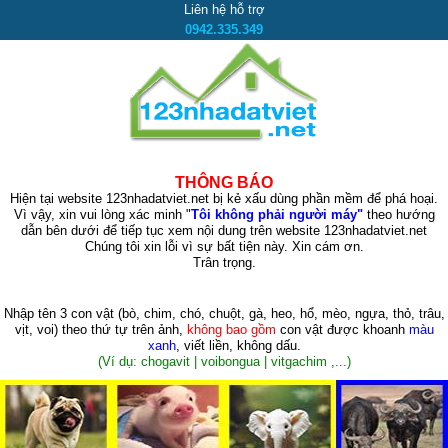
Liên hệ hỗ trợ
0942.335.349
THÔNG BÁO
Hiện tại website 123nhadatviet.net bị kẻ xấu dùng phần mềm để phá hoại.
Vì vậy, xin vui lòng xác minh "
Tôi không phải người máy"
theo hướng
dẫn bên dưới để tiếp tục xem nội dung trên website 123nhadatviet.net
Chúng tôi xin lỗi vì sự bất tiện này. Xin cám ơn.
Trân trọng.
Nhập tên 3 con vật
(bò, chim, chó, chuột, gà, heo, hổ, mèo, ngựa, thỏ, trâu,
vịt, voi)
theo thứ tự trên ảnh,
không bao gồm
con vật được khoanh
màu
xanh
, viết liền, không dấu.
(Ví dụ: chogavit | voibongua | vitgachim ,...)