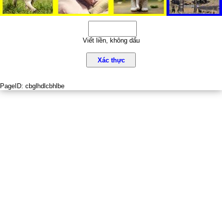
Viết liền, không dấu
Xác thực
PageID:
cbglhdlcbhlbe