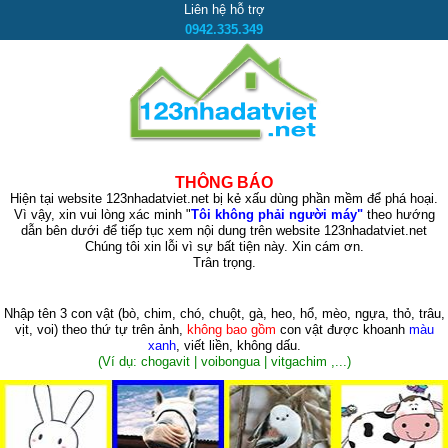
Liên hệ hỗ trợ
0942.335.349
THÔNG BÁO
Hiện tại website 123nhadatviet.net bị kẻ xấu dùng phần mềm để phá hoại.
Vì vậy, xin vui lòng xác minh "
Tôi không phải người máy"
theo hướng
dẫn bên dưới để tiếp tục xem nội dung trên website 123nhadatviet.net
Chúng tôi xin lỗi vì sự bất tiện này. Xin cám ơn.
Trân trọng.
Nhập tên 3 con vật
(bò, chim, chó, chuột, gà, heo, hổ, mèo, ngựa, thỏ, trâu,
vịt, voi)
theo thứ tự trên ảnh,
không bao gồm
con vật được khoanh
màu
xanh
, viết liền, không dấu.
(Ví dụ: chogavit | voibongua | vitgachim ,...)