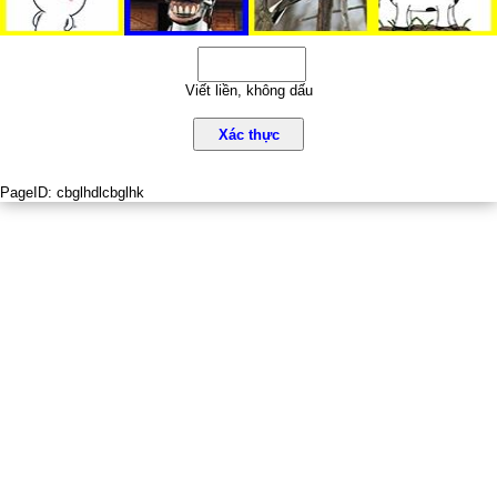
Viết liền, không dấu
Xác thực
PageID:
cbglhdlcbglhk