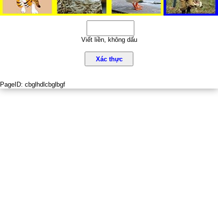
Viết liền, không dấu
Xác thực
PageID:
cbglhdlcbglbgf