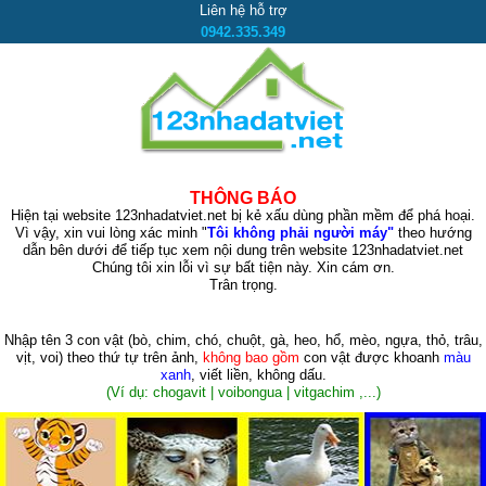
Liên hệ hỗ trợ
0942.335.349
THÔNG BÁO
Hiện tại website 123nhadatviet.net bị kẻ xấu dùng phần mềm để phá hoại.
Vì vậy, xin vui lòng xác minh "
Tôi không phải người máy"
theo hướng
dẫn bên dưới để tiếp tục xem nội dung trên website 123nhadatviet.net
Chúng tôi xin lỗi vì sự bất tiện này. Xin cám ơn.
Trân trọng.
Nhập tên 3 con vật
(bò, chim, chó, chuột, gà, heo, hổ, mèo, ngựa, thỏ, trâu,
vịt, voi)
theo thứ tự trên ảnh,
không bao gồm
con vật được khoanh
màu
xanh
, viết liền, không dấu.
(Ví dụ: chogavit | voibongua | vitgachim ,...)