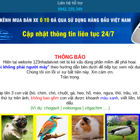
Liên hệ hỗ trợ
0942.335.349
THÔNG BÁO
Hiện tại website 123nhadatviet.net bị kẻ xấu dùng phần mềm để phá hoại.
i không phải người máy"
theo hướng dẫn bên dưới để tiếp tục xem nội dun
Chúng tôi xin lỗi vì sự bất tiện này. Xin cám ơn.
Trân trọng.
p tên 3 con vật
(bò, chim, chó, chuột, gà, heo, hổ, mèo, ngựa, thỏ, trâu, vịt, 
 thứ tự trên ảnh,
không bao gồm
con vật được khoanh
màu xanh
, viết liền, 
dấu.
(Ví dụ: chogavit | voibongua | vitgachim ,...)