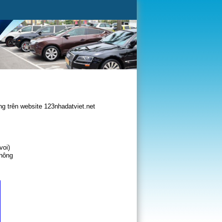
g trên website 123nhadatviet.net
voi)
không