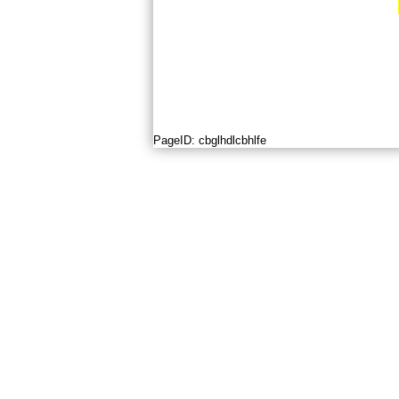
PageID:
cbglhdlcbhlfe