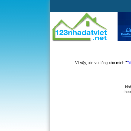
Vì vậy, xin vui lòng xác minh "
Tô
Nhậ
theo