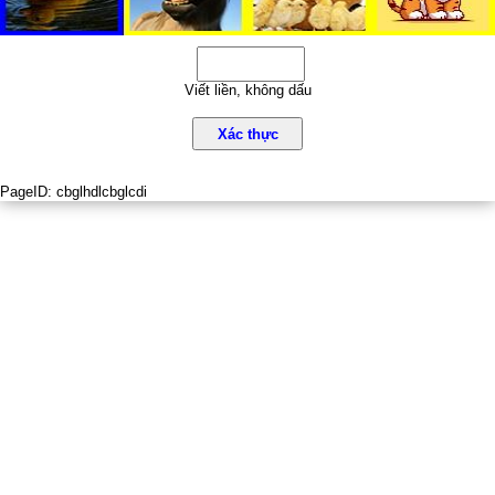
Viết liền, không dấu
Xác thực
PageID:
cbglhdlcbglcdi