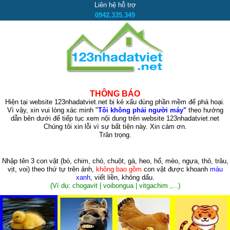
Liên hệ hỗ trợ
0942.335.349
THÔNG BÁO
Hiện tại website 123nhadatviet.net bị kẻ xấu dùng phần mềm để phá hoại.
Vì vậy, xin vui lòng xác minh "
Tôi không phải người máy"
theo hướng
dẫn bên dưới để tiếp tục xem nội dung trên website 123nhadatviet.net
Chúng tôi xin lỗi vì sự bất tiện này. Xin cám ơn.
Trân trọng.
Nhập tên 3 con vật
(bò, chim, chó, chuột, gà, heo, hổ, mèo, ngựa, thỏ, trâu,
vịt, voi)
theo thứ tự trên ảnh,
không bao gồm
con vật được khoanh
màu
xanh
, viết liền, không dấu.
(Ví dụ: chogavit | voibongua | vitgachim ,...)