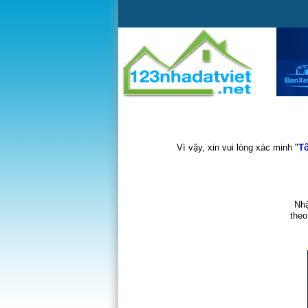
Vì vậy, xin vui lòng xác minh "
Tô
Nhậ
theo