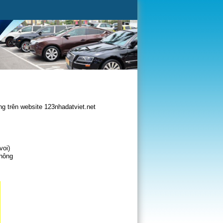
g trên website 123nhadatviet.net
voi)
không