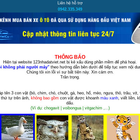
Liên hệ hỗ trợ
0942.335.349
THÔNG BÁO
Hiện tại website 123nhadatviet.net bị kẻ xấu dùng phần mềm để phá hoại.
i không phải người máy"
theo hướng dẫn bên dưới để tiếp tục xem nội dun
Chúng tôi xin lỗi vì sự bất tiện này. Xin cám ơn.
Trân trọng.
p tên 3 con vật
(bò, chim, chó, chuột, gà, heo, hổ, mèo, ngựa, thỏ, trâu, vịt, 
 thứ tự trên ảnh,
không bao gồm
con vật được khoanh
màu xanh
, viết liền, 
dấu.
(Ví dụ: chogavit | voibongua | vitgachim ,...)