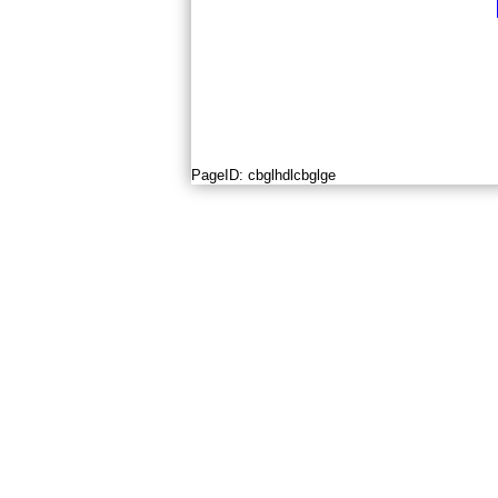
PageID:
cbglhdlcbglge