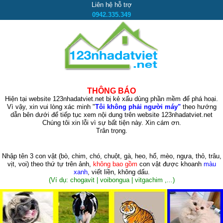
Liên hệ hỗ trợ
0942.335.349
THÔNG BÁO
Hiện tại website 123nhadatviet.net bị kẻ xấu dùng phần mềm để phá hoại.
Vì vậy, xin vui lòng xác minh "
Tôi không phải người máy"
theo hướng
dẫn bên dưới để tiếp tục xem nội dung trên website 123nhadatviet.net
Chúng tôi xin lỗi vì sự bất tiện này. Xin cám ơn.
Trân trọng.
Nhập tên 3 con vật
(bò, chim, chó, chuột, gà, heo, hổ, mèo, ngựa, thỏ, trâu,
vịt, voi)
theo thứ tự trên ảnh,
không bao gồm
con vật được khoanh
màu
xanh
, viết liền, không dấu.
(Ví dụ: chogavit | voibongua | vitgachim ,...)