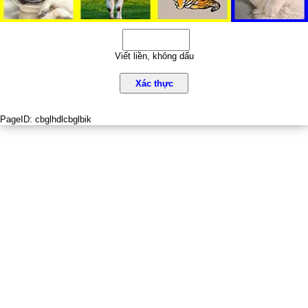
Viết liền, không dấu
Xác thực
PageID:
cbglhdlcbglbik