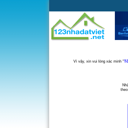
Vì vậy, xin vui lòng xác minh "
Tô
Nhậ
theo