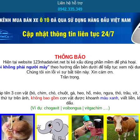
Liên hệ hỗ trợ
0942.335.349
THÔNG BÁO
Hiện tại website 123nhadatviet.net bị kẻ xấu dùng phần mềm để phá hoại.
i không phải người máy"
theo hướng dẫn bên dưới để tiếp tục xem nội dun
Chúng tôi xin lỗi vì sự bất tiện này. Xin cám ơn.
Trân trọng.
p tên 3 con vật
(bò, chim, chó, chuột, gà, heo, hổ, mèo, ngựa, thỏ, trâu, vịt, 
 thứ tự trên ảnh,
không bao gồm
con vật được khoanh
màu xanh
, viết liền, 
dấu.
(Ví dụ: chogavit | voibongua | vitgachim ,...)