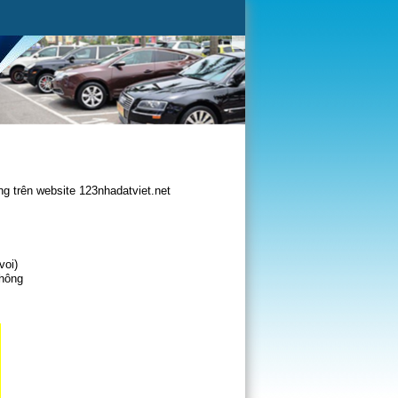
g trên website 123nhadatviet.net
voi)
không