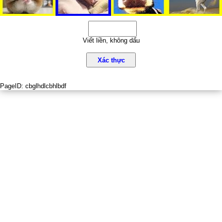
Viết liền, không dấu
Xác thực
PageID:
cbglhdlcbhlbdf