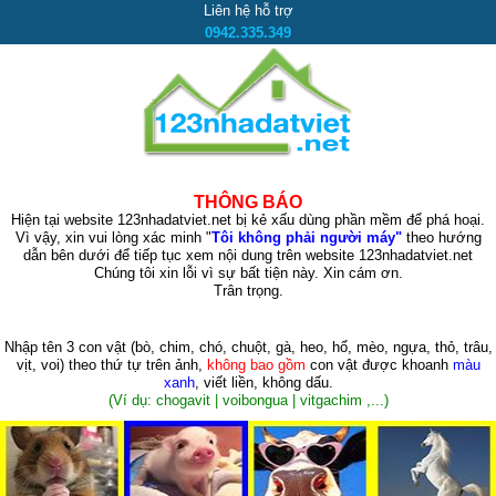
Liên hệ hỗ trợ
0942.335.349
THÔNG BÁO
Hiện tại website 123nhadatviet.net bị kẻ xấu dùng phần mềm để phá hoại.
Vì vậy, xin vui lòng xác minh "
Tôi không phải người máy"
theo hướng
dẫn bên dưới để tiếp tục xem nội dung trên website 123nhadatviet.net
Chúng tôi xin lỗi vì sự bất tiện này. Xin cám ơn.
Trân trọng.
Nhập tên 3 con vật
(bò, chim, chó, chuột, gà, heo, hổ, mèo, ngựa, thỏ, trâu,
vịt, voi)
theo thứ tự trên ảnh,
không bao gồm
con vật được khoanh
màu
xanh
, viết liền, không dấu.
(Ví dụ: chogavit | voibongua | vitgachim ,...)