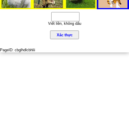
Viết liền, không dấu
Xác thực
PageID:
cbglhdlcbhlii