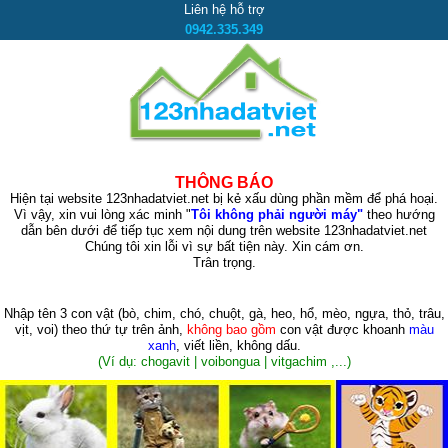
Liên hệ hỗ trợ
0942.335.349
THÔNG BÁO
Hiện tại website 123nhadatviet.net bị kẻ xấu dùng phần mềm để phá hoại.
Vì vậy, xin vui lòng xác minh "
Tôi không phải người máy"
theo hướng
dẫn bên dưới để tiếp tục xem nội dung trên website 123nhadatviet.net
Chúng tôi xin lỗi vì sự bất tiện này. Xin cám ơn.
Trân trọng.
Nhập tên 3 con vật
(bò, chim, chó, chuột, gà, heo, hổ, mèo, ngựa, thỏ, trâu,
vịt, voi)
theo thứ tự trên ảnh,
không bao gồm
con vật được khoanh
màu
xanh
, viết liền, không dấu.
(Ví dụ: chogavit | voibongua | vitgachim ,...)