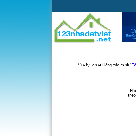
Vì vậy, xin vui lòng xác minh "
Tô
Nhậ
theo