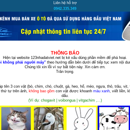
Liên hệ hỗ trợ
0942.335.349
THÔNG BÁO
Hiện tại website 123nhadatviet.net bị kẻ xấu dùng phần mềm để phá hoại.
i không phải người máy"
theo hướng dẫn bên dưới để tiếp tục xem nội dun
Chúng tôi xin lỗi vì sự bất tiện này. Xin cám ơn.
Trân trọng.
p tên 3 con vật
(bò, chim, chó, chuột, gà, heo, hổ, mèo, ngựa, thỏ, trâu, vịt, 
 thứ tự trên ảnh,
không bao gồm
con vật được khoanh
màu xanh
, viết liền, 
dấu.
(Ví dụ: chogavit | voibongua | vitgachim ,...)