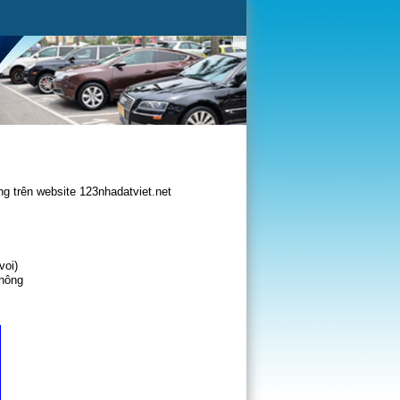
g trên website 123nhadatviet.net
voi)
không