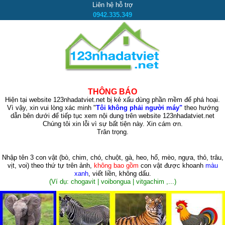
Liên hệ hỗ trợ
0942.335.349
THÔNG BÁO
Hiện tại website 123nhadatviet.net bị kẻ xấu dùng phần mềm để phá hoại.
Vì vậy, xin vui lòng xác minh "
Tôi không phải người máy"
theo hướng
dẫn bên dưới để tiếp tục xem nội dung trên website 123nhadatviet.net
Chúng tôi xin lỗi vì sự bất tiện này. Xin cám ơn.
Trân trọng.
Nhập tên 3 con vật
(bò, chim, chó, chuột, gà, heo, hổ, mèo, ngựa, thỏ, trâu,
vịt, voi)
theo thứ tự trên ảnh,
không bao gồm
con vật được khoanh
màu
xanh
, viết liền, không dấu.
(Ví dụ: chogavit | voibongua | vitgachim ,...)