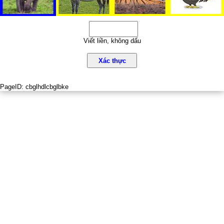
Viết liền, không dấu
Xác thực
PageID:
cbglhdlcbglbke