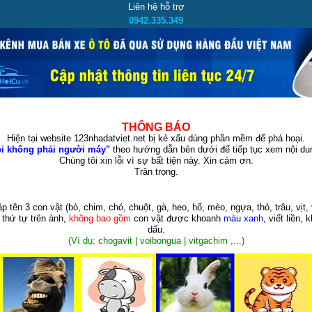
Liên hệ hỗ trợ
0942.335.349
THÔNG BÁO
Hiện tại website 123nhadatviet.net bị kẻ xấu dùng phần mềm để phá hoại.
i không phải người máy"
theo hướng dẫn bên dưới để tiếp tục xem nội dun
Chúng tôi xin lỗi vì sự bất tiện này. Xin cám ơn.
Trân trọng.
p tên 3 con vật
(bò, chim, chó, chuột, gà, heo, hổ, mèo, ngựa, thỏ, trâu, vịt, 
 thứ tự trên ảnh,
không bao gồm
con vật được khoanh
màu xanh
, viết liền, 
dấu.
(Ví dụ: chogavit | voibongua | vitgachim ,...)