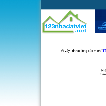
Vì vậy, xin vui lòng xác minh "
Tô
Nhậ
theo