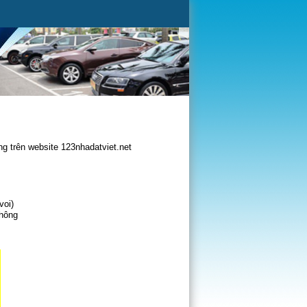
g trên website 123nhadatviet.net
voi)
không