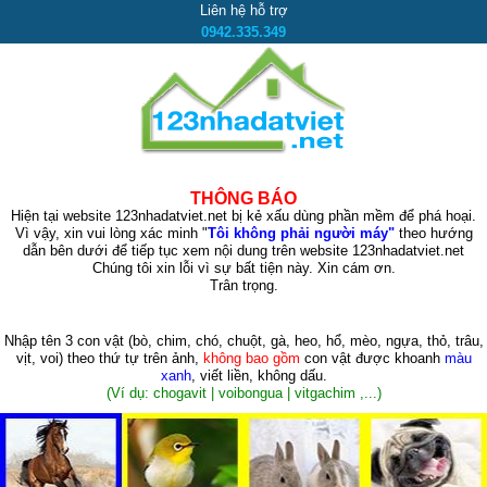
Liên hệ hỗ trợ
0942.335.349
THÔNG BÁO
Hiện tại website 123nhadatviet.net bị kẻ xấu dùng phần mềm để phá hoại.
Vì vậy, xin vui lòng xác minh "
Tôi không phải người máy"
theo hướng
dẫn bên dưới để tiếp tục xem nội dung trên website 123nhadatviet.net
Chúng tôi xin lỗi vì sự bất tiện này. Xin cám ơn.
Trân trọng.
Nhập tên 3 con vật
(bò, chim, chó, chuột, gà, heo, hổ, mèo, ngựa, thỏ, trâu,
vịt, voi)
theo thứ tự trên ảnh,
không bao gồm
con vật được khoanh
màu
xanh
, viết liền, không dấu.
(Ví dụ: chogavit | voibongua | vitgachim ,...)