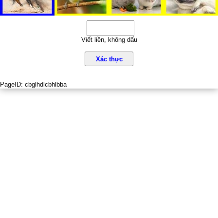
Viết liền, không dấu
Xác thực
PageID:
cbglhdlcbhlbba