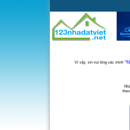
Vì vậy, xin vui lòng xác minh "
Tô
Nhậ
theo