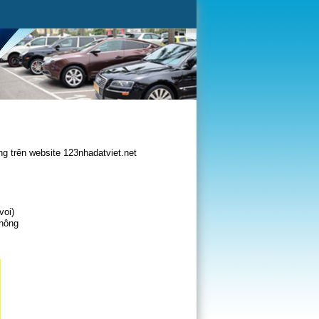
g trên website 123nhadatviet.net
voi)
không