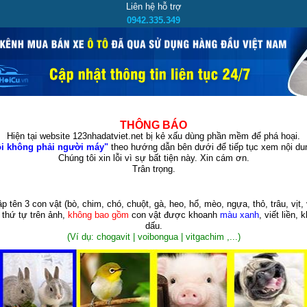
Liên hệ hỗ trợ
0942.335.349
THÔNG BÁO
Hiện tại website 123nhadatviet.net bị kẻ xấu dùng phần mềm để phá hoại.
i không phải người máy"
theo hướng dẫn bên dưới để tiếp tục xem nội dun
Chúng tôi xin lỗi vì sự bất tiện này. Xin cám ơn.
Trân trọng.
p tên 3 con vật
(bò, chim, chó, chuột, gà, heo, hổ, mèo, ngựa, thỏ, trâu, vịt, 
 thứ tự trên ảnh,
không bao gồm
con vật được khoanh
màu xanh
, viết liền, 
dấu.
(Ví dụ: chogavit | voibongua | vitgachim ,...)