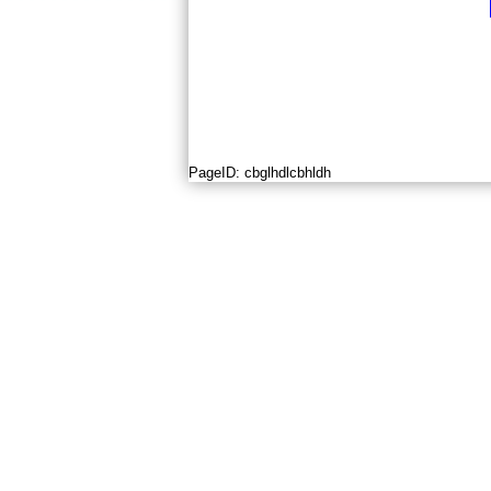
PageID:
cbglhdlcbhldh