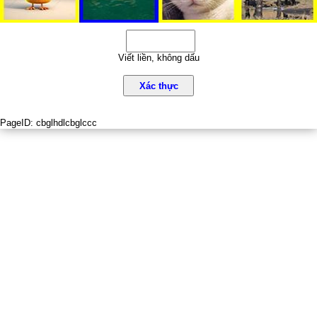
Viết liền, không dấu
Xác thực
PageID:
cbglhdlcbglccc