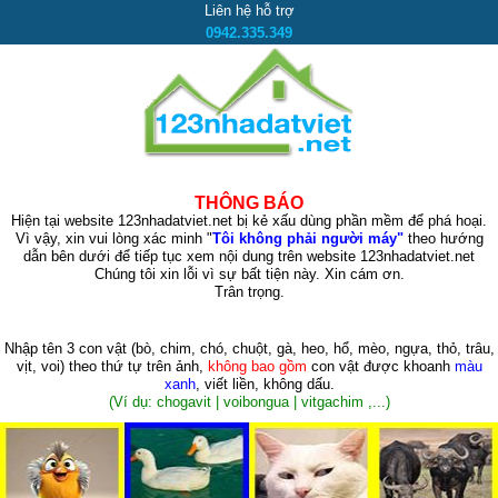
Liên hệ hỗ trợ
0942.335.349
THÔNG BÁO
Hiện tại website 123nhadatviet.net bị kẻ xấu dùng phần mềm để phá hoại.
Vì vậy, xin vui lòng xác minh "
Tôi không phải người máy"
theo hướng
dẫn bên dưới để tiếp tục xem nội dung trên website 123nhadatviet.net
Chúng tôi xin lỗi vì sự bất tiện này. Xin cám ơn.
Trân trọng.
Nhập tên 3 con vật
(bò, chim, chó, chuột, gà, heo, hổ, mèo, ngựa, thỏ, trâu,
vịt, voi)
theo thứ tự trên ảnh,
không bao gồm
con vật được khoanh
màu
xanh
, viết liền, không dấu.
(Ví dụ: chogavit | voibongua | vitgachim ,...)