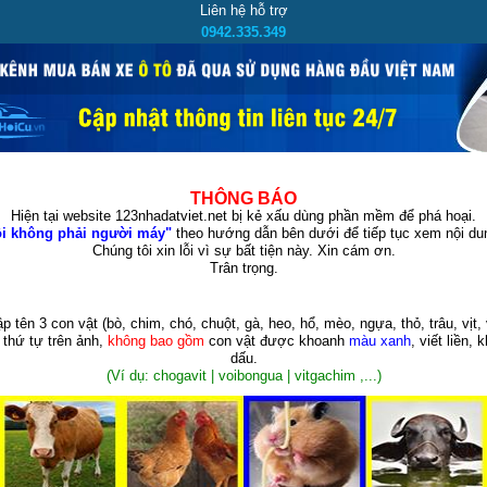
Liên hệ hỗ trợ
0942.335.349
THÔNG BÁO
Hiện tại website 123nhadatviet.net bị kẻ xấu dùng phần mềm để phá hoại.
i không phải người máy"
theo hướng dẫn bên dưới để tiếp tục xem nội dun
Chúng tôi xin lỗi vì sự bất tiện này. Xin cám ơn.
Trân trọng.
p tên 3 con vật
(bò, chim, chó, chuột, gà, heo, hổ, mèo, ngựa, thỏ, trâu, vịt, 
 thứ tự trên ảnh,
không bao gồm
con vật được khoanh
màu xanh
, viết liền, 
dấu.
(Ví dụ: chogavit | voibongua | vitgachim ,...)