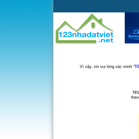
Vì vậy, xin vui lòng xác minh "
Tô
Nhậ
theo