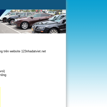
g trên website 123nhadatviet.net
voi)
không