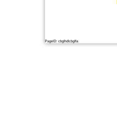
PageID:
cbglhdlcbglfa