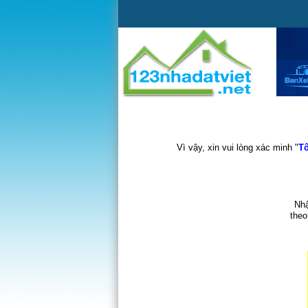
Vì vậy, xin vui lòng xác minh "
Tô
Nhậ
theo