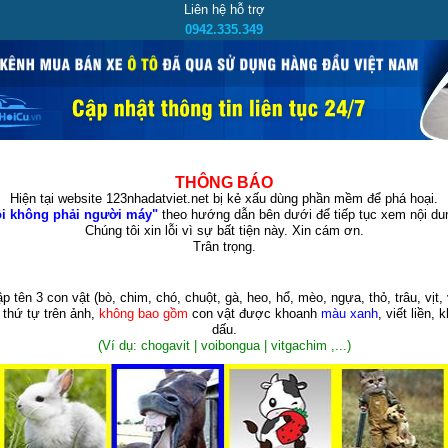
Liên hệ hỗ trợ
0942.335.349
THÔNG BÁO
Hiện tại website 123nhadatviet.net bị kẻ xấu dùng phần mềm để phá hoại.
i không phải người máy"
theo hướng dẫn bên dưới để tiếp tục xem nội dun
Chúng tôi xin lỗi vì sự bất tiện này. Xin cám ơn.
Trân trọng.
p tên 3 con vật
(bò, chim, chó, chuột, gà, heo, hổ, mèo, ngựa, thỏ, trâu, vịt, 
 thứ tự trên ảnh,
không bao gồm
con vật được khoanh
màu xanh
, viết liền, 
dấu.
(Ví dụ: chogavit | voibongua | vitgachim ,...)