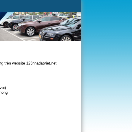
g trên website 123nhadatviet.net
voi)
không