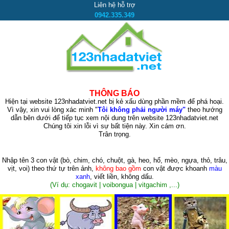
Liên hệ hỗ trợ
0942.335.349
THÔNG BÁO
Hiện tại website 123nhadatviet.net bị kẻ xấu dùng phần mềm để phá hoại.
Vì vậy, xin vui lòng xác minh "
Tôi không phải người máy"
theo hướng
dẫn bên dưới để tiếp tục xem nội dung trên website 123nhadatviet.net
Chúng tôi xin lỗi vì sự bất tiện này. Xin cám ơn.
Trân trọng.
Nhập tên 3 con vật
(bò, chim, chó, chuột, gà, heo, hổ, mèo, ngựa, thỏ, trâu,
vịt, voi)
theo thứ tự trên ảnh,
không bao gồm
con vật được khoanh
màu
xanh
, viết liền, không dấu.
(Ví dụ: chogavit | voibongua | vitgachim ,...)