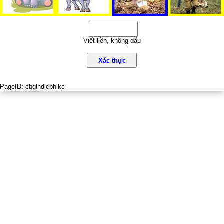
Viết liền, không dấu
Xác thực
PageID:
cbglhdlcbhlkc